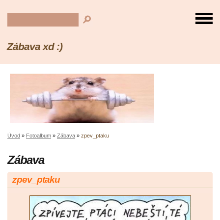
Zábava xd :)
Úvod
»
Fotoalbum
»
Zábava
»
zpev_ptaku
Zábava
zpev_ptaku